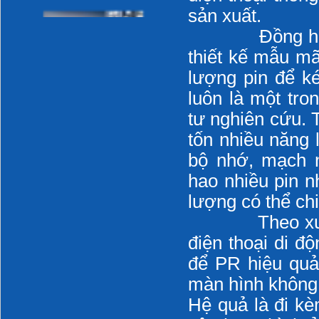
làm hại laptop của
sản xuất.
bạn
Phòng cháy trong
Đồng hành cù
bếp
thiết kế mẫu mã
lượng pin để ké
CÁO LỖI
luôn là một tr
tư nghiên cứu. 
CÁCH SỬ DỤNG
MÁY LẠNH TIẾT
tốn nhiều năng 
KIỆM ĐIỆN
bộ nhớ, mạch n
Những sai lầm khi sử
hao nhiều pin n
dụng điều hòa
inverter
lượng có thể ch
Theo xu thế c
Những sai lầm khi sử
dụng gas đun nấu
điện thoại di đ
để PR hiệu quả,
Giới thiệu các trang
màn hình không 
web chuyên đề của
DMEC
Hệ quả là đi kè
Sử dụng năng lượng