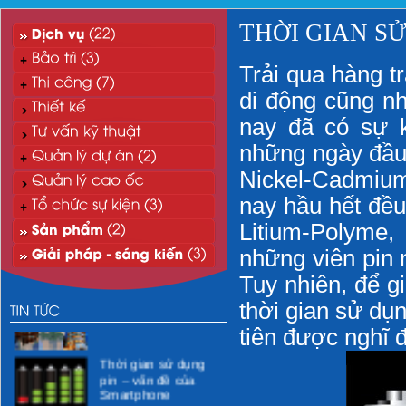
THỜI GIAN S
Trải qua hàng t
di động cũng nh
nay đã có sự k
những ngày đầu 
Nickel-Cadmium 
nay hầu hết đều
Litium-Polyme,
“Xanh hóa” môi
trường CNTT
những viên pin 
Tuy nhiên, để g
Xử lý nước thải mi-ni
thời gian sử dụn
phòng khám y tế
tiên được nghĩ 
Thời gian sử dụng
pin – vấn đề của
Smartphone