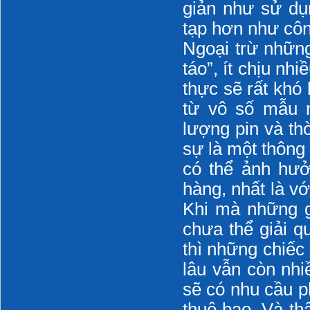
giản như sử dụ
tạp hơn như cô
Ngoại trừ những
táo”, ít chịu nh
thực sẽ rất khó
từ vô số mẫu m
lượng pin và thờ
sự là một thông 
có thể ảnh hưở
hàng, nhất là v
Khi mà những gi
chưa thể giải q
thì những chiếc 
lâu vẫn còn nhi
sẽ có nhu cầu ph
thuê bao. Và th