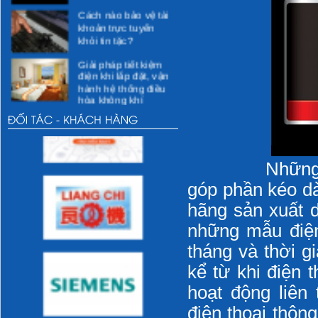
Cách nào bảo vệ tài
khoản trực tuyến
khỏi tin tặc?
Giải pháp tiết kiệm
điện khi lắp đặt, vận
hành hệ thống điều
hòa không khí
Các giải pháp kỹ
thuật cho việc tiết
kiệm điện
Các hoạt động xã hội
Những chuyển
góp phần kéo dài
Các hoạt động vì
hãng sản xuất d
cộng đồng dự kiến
thực hiện
những mẫu điện 
tháng và thời g
Các hoạt động của
DMEC
kể từ khi điện 
hoạt động liên
Những thói quen sai
lầm khi sử dụng sẽ
điện thoại thôn