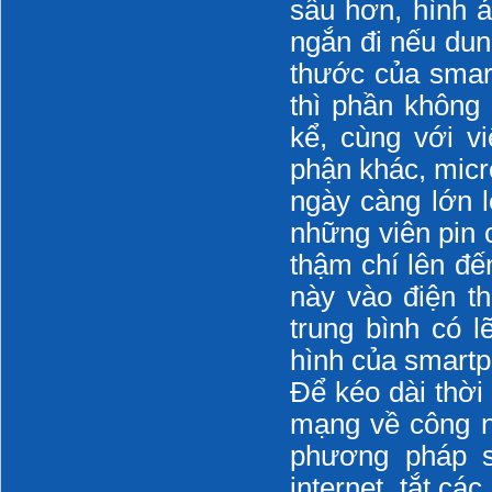
sâu hơn, hình ả
tòa nhà: Tăng tính
khả thi và hiệu quả
ngắn đi nếu dun
thước của smart
THÔNG BÁO
thì phần không
kể, cùng với v
DOWNLOAD FREE
phận khác, micr
ngày càng lớn l
những viên pin 
thậm chí lên đế
này vào điện th
trung bình có l
hình của smartp
Để kéo dài thời
mạng về công n
phương pháp s
internet, tắt cá