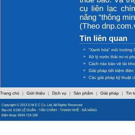
cụ liên lạc ch
năng “thông min
(Theo dnp.com.
Tin liên quan
»
“Xanh hóa” môi trường
»
Xử lý nước thải mi-ni p
»
Cách nào bảo vệ tài khoả
»
Giải pháp tiết kiệm điện
»
Các giải pháp kỹ thuật c
Trang chủ
|
Giới thiệu
|
Dịch vụ
|
Sản phẩm
|
Giải pháp
|
Tin 
Copyright © 2013 D.M.E.C Co.,Ltd, All Rights Reserved
Địa chỉ: K190 LÊ DUẨN - TÂN CHÍNH - THANH KHÊ - ĐÀ NẴNG
Điện thoại: 0934.719.168